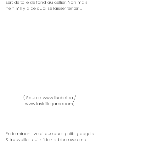
sert de toile de fond au cellier. Non mais 
hein !? Il y a de quoi se laisser tenter …
( Source: www.lisabel.ca / 
www.lavieillegarde.com) 
En terminant, voici quelques petits gadgets 
& trouvailles qui « fitte » si bien avec ma 