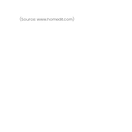
(Source: www.homedit.com)