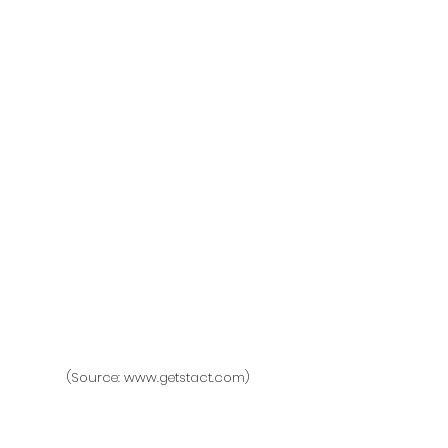
(Source: www.getstact.com) 