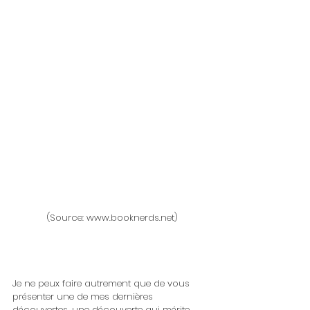
 (Source: www.booknerds.net)
Je ne peux faire autrement que de vous 
présenter une de mes dernières 
découvertes, une découverte qui mérite 